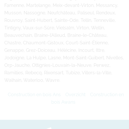
Famenne, Martelange, Meix-devant-Virton, Messancy,
Musson, Nassogne, Neufchâteau, Paliseul, Rendeux,
Rouvroy, Saint-Hubert, Sainte-Ode, Tellin, Tenneville,
Tintigny, Vaux-sur-Sûre, Vielsalm, Virton, Wellin,
Beauvechain, Braine-l’Alleud, Braine-le-Château,
Chastre, Chaumont-Gistoux, Court-Saint-Étienne,
Genappe, Grez-Doiceau, Hélécine, Incourt, Ittre,
Jodoigne, La Hulpe, Lasne, Mont-Saint-Guibert, Nivelles,
Orp-Jauche, Ottignies-Louvain-la-Neuve, Perwez,
Ramillies, Rebecq, Rixensart, Tubize, Villers-la-Ville,
Walhain, Waterloo, Wavre.
Construction en bois Ans
Overzicht
Construction en
bois Awans