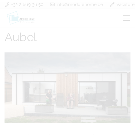
+32 2 669 36 50
info@modulehome.be
Vacature
Construction en bois
Aubel