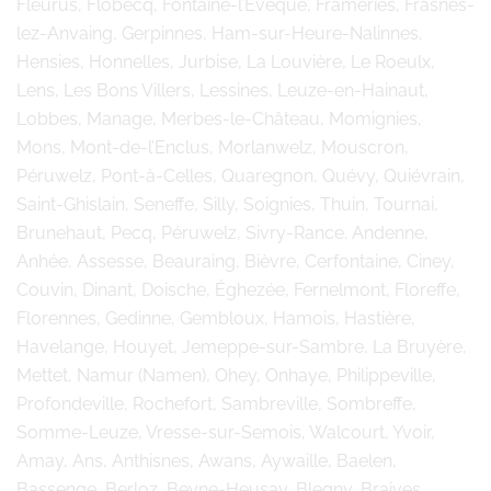
Fleurus, Flobecq, Fontaine-l’Evêque, Frameries, Frasnes-
lez-Anvaing, Gerpinnes, Ham-sur-Heure-Nalinnes,
Hensies, Honnelles, Jurbise, La Louvière, Le Roeulx,
Lens, Les Bons Villers, Lessines, Leuze-en-Hainaut,
Lobbes, Manage, Merbes-le-Château, Momignies,
Mons, Mont-de-l’Enclus, Morlanwelz, Mouscron,
Péruwelz, Pont-à-Celles, Quaregnon, Quévy, Quiévrain,
Saint-Ghislain, Seneffe, Silly, Soignies, Thuin, Tournai,
Brunehaut, Pecq, Péruwelz, Sivry-Rance. Andenne,
Anhée, Assesse, Beauraing, Bièvre, Cerfontaine, Ciney,
Couvin, Dinant, Doische, Éghezée, Fernelmont, Floreffe,
Florennes, Gedinne, Gembloux, Hamois, Hastière,
Havelange, Houyet, Jemeppe-sur-Sambre, La Bruyère,
Mettet, Namur (Namen), Ohey, Onhaye, Philippeville,
Profondeville, Rochefort, Sambreville, Sombreffe,
Somme-Leuze, Vresse-sur-Semois, Walcourt, Yvoir,
Amay, Ans, Anthisnes, Awans, Aywaille, Baelen,
Bassenge, Berloz, Beyne-Heusay, Blegny, Braives,