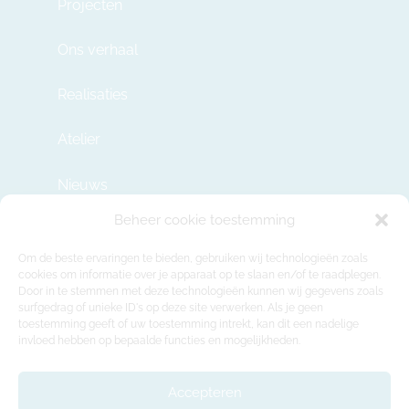
Projecten
Ons verhaal
Realisaties
Atelier
Nieuws
Beheer cookie toestemming
Contact
Om de beste ervaringen te bieden, gebruiken wij technologieën zoals
cookies om informatie over je apparaat op te slaan en/of te raadplegen.
Door in te stemmen met deze technologieën kunnen wij gegevens zoals
info@modulehome.be
surfgedrag of unieke ID's op deze site verwerken. Als je geen
toestemming geeft of uw toestemming intrekt, kan dit een nadelige
+32 2 669 36 50
invloed hebben op bepaalde functies en mogelijkheden.
Maatschappelijke Zetel
Felix Roggemanskaai 7b, 1501 Buizingen
Accepteren