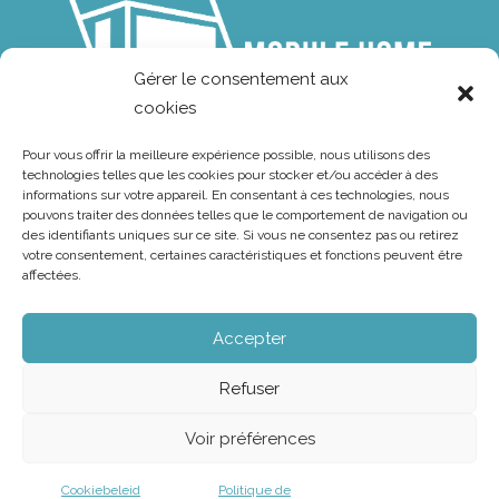
Gérer le consentement aux
cookies
Pour vous offrir la meilleure expérience possible, nous utilisons des
technologies telles que les cookies pour stocker et/ou accéder à des
ModuleHome vous offre une solution de
informations sur votre appareil. En consentant à ces technologies, nous
haute qualité et très flexible pour tous vos
pouvons traiter des données telles que le comportement de navigation ou
des identifiants uniques sur ce site. Si vous ne consentez pas ou retirez
besoins d’espace supplémentaire de vie,
votre consentement, certaines caractéristiques et fonctions peuvent être
de travail et de détente.
affectées.
Accepter
Home
Refuser
Construction modulaire
Voir préférences
Applications
Cookiebeleid
Politique de